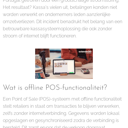
Portugal getroffen door een grootschalige stroomstoring.
Het resultaat? Kassa's vielen uit, betalingen konden niet
worden verwerkt en ondernemers leden aanzienlijke
omzetverliezen. Dit incident benadrukt het belang van een
betrouwbare kassasysteemoplossing die ook zonder
stroom of internet blijft functioneren.
Wat is offline POS-functionaliteit?
Een Point of Sale (POS)-systeem met offline functionaliteit
stelt retailers in staat om transacties te blijven verwerken,
zelfs zonder internetverbinding. Gegevens worden lokaal
opgeslagen en gesynchroniseerd zodra de verbinding is
hersteld. Dit zorgt ervoor dat de verkoop doorgaat,