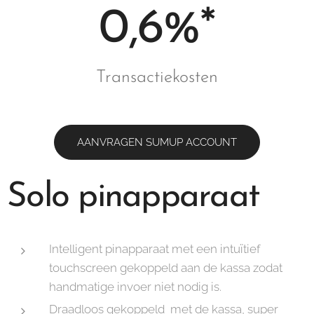
0,6%*
Transactiekosten
AANVRAGEN SUMUP ACCOUNT
Solo
pinapparaat
Intelligent pinapparaat met een intuïtief
touchscreen gekoppeld aan de kassa zodat
handmatige invoer niet nodig is.
Draadloos gekoppeld met de kassa, super