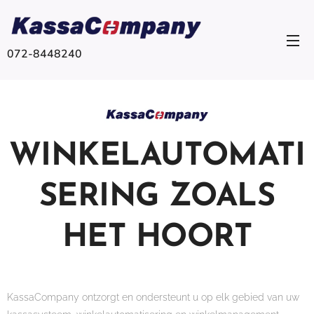
072-8448240
WINKELAUTOMATI
SERING
ZOALS
HET HOORT
KassaCompany ontzorgt en ondersteunt u op elk gebied van uw