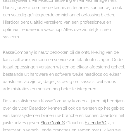
kassasysteem, winkelautomatisering en winkelmanagement.
Dankzij onze e-commerce kennis en techniek, kunnen wij u ook
een volledig geïntegreerde omnichannel oplossing bieden.
Hierdoor bent u altijd verzekerd van een professionele en
optimaal renderende webshop. Alles overzichtelijk in één
systeem.
KassaCompany is nauw betrokken bij de ontwikkeling van de
kassasoftware, verkoop en service van totaaloplossingen. Onder
totaal oplossingen verstaan wij een op elkaar afgestemd geheel,
bestaande uit hardware en software welke naadloos op elkaar
aansluiten. Zo zijn wij dagelijks bezig om kassa's, webshops,
administraties en mensen nog beter te integreren.
De specialisten van KassaCompany komen al jaren bij bedrijven
over de vloer. Daardoor kennen zij ook de wensen op het gebied
van kassasystemen binnen uw branche en kunnen daardoor het
juiste advies geven.
StoreContrl®
Cloud en
ExtendaGO
zijn
inzetbaar in verschillende branches en samen met u kijken we