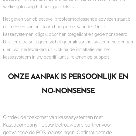
welke oplossing het best geschikt is.
Het geven van objectieve, probleemoplossende adviezen staat bij
de mensen van ons team hoog in het vaandel. Onze
kassasystemen krijgt u door hen toegelicht en gedemonstreerd.
Bij u ter plaatse leggen zij het gebruik van het systeem helder aan
u en uw medewerkers uit. Ook na de installatie van het
kassasysteem in uw bedrijf kunt u rekenen op support
ONZE AANPAK IS PERSOONLIJK EN
NO-NONSENSE
Ontdek de toekomst van kassasystemen met
Kassacompany - Jouw betrouwbare partner voor
geavanceerde POS-oplossingen. Optimaliseer de