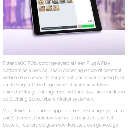
ExtendaGO POS wordt geleverd als een Plug & Play,
Software as a Service (SaaS) oplossing en wordt constant
verbeterd om ervoor te zorgen dat jij hebt wat je nodig hebt
om te slagen. Onze hoge kwaliteit wordt wereldwijd
erkend. Onlangs ontvingen we het kandidaat-keurmerk van
de Stichting Betrouwbare Afrekensystemen.
Vergeleken met andere apparaten en besturingssystemen
is iOS de meest betrouwbare op de markt en past het
beste bij retailers die gaan voor kwaliteit, een geweldige