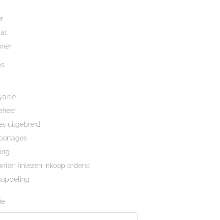
er
at
nner
es
altie
eheer
s uitgebreid
portages
ing
iter (inlezen inkoop orders)
oppeling
ie