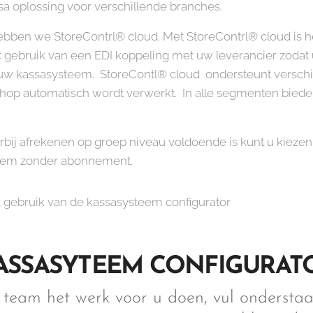
a oplossing voor verschillende branches.
hebben we StoreContrl® cloud. Met StoreContrl® cloud is h
k gebruik van een EDI koppeling met uw leverancier zodat
n uw kassasysteem. StoreContl® cloud ondersteunt versc
hop automatisch wordt verwerkt. In alle segmenten biede
bij afrekenen op groep niveau voldoende is kunt u kieze
steem zonder abonnement.
k gebruik van de kassasysteem configurator
ASSASYTEEM C
ONFIGURAT
 team het werk voor u doen, vul ondersta