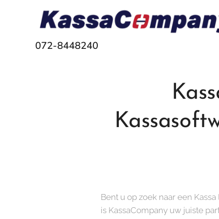
072-8448240
Kass
Kassasoftw
Bent u op zoek naar een Kassa
is KassaCompany uw juiste par