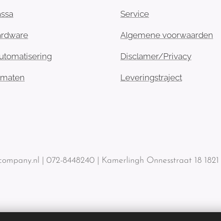
assa
Service
ardware
Algemene voorwaarden
utomatisering
Disclamer/Privacy
omaten
Leveringstraject
ompany.nl | 072-8448240 | Kamerlingh Onnesstraat 18 182