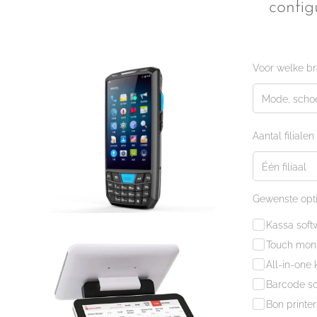
config
Voor welke b
Aantal filialen
Gewenste opti
Kassa soft
Touch moni
All-in-one
Barcode s
Bon printer