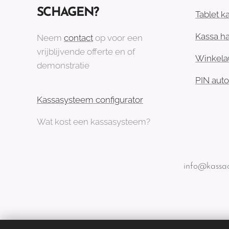
SCHAGEN?
Tablet k
Kassa h
Neem
contact
op voor een
vrijblijvende offerte en of
Winkela
demonstratie
PIN aut
Kassasysteem configurator
Wat kost een kassasysteem?
info@kassac