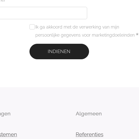
mer
Ik ga akkoord met de verwerking van mijn
persoonlijke gegevens voor marketingdoeleinden
INDIENEN
ngen
Algemeen
stemen
Referenties