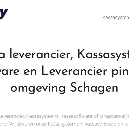
Kassasyste
a leverancier, Kassasys
are en Leverancier p
omgeving Schagen
 leverancier, Kassasysteem, Kassasoftware of pinapparaa
tner. Wij leveren onze kassasystemen, kassasoftware en p