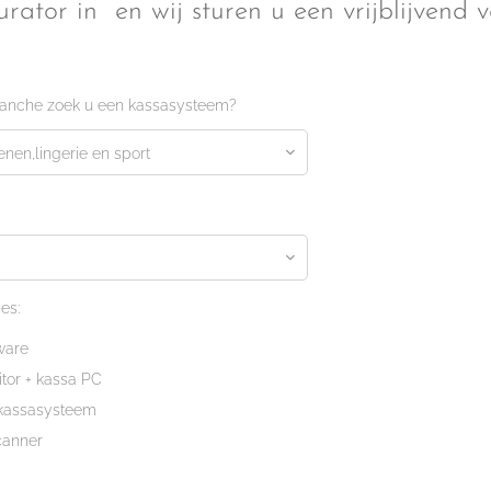
urator in en wij sturen u een vrijblijvend v
ranche zoek u een kassasysteem?
es:
ware
tor + kassa PC
 kassasysteem
canner