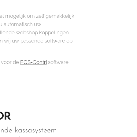
et mogelijk om zelf gemakkelijk
 u automatisch uw
hillende webshop koppelingen
n wij uw passende software op
n voor de
POS-Contrl
software.
OR
ande kassasysteem