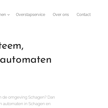
men
Overstapservice
Over ons
Contact
teem,
inautomaten
t in de omgeving Schagen? Dan
in automaten in Schagen en