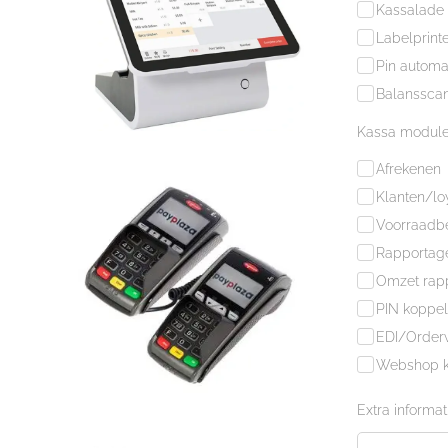
Kassalade
Labelprint
Pin automa
Balanssca
Kassa modul
Afrekenen
Klanten/loy
Voorraadb
Rapportage
Omzet rap
PIN koppel
EDI/Orderwr
Webshop k
Extra informat