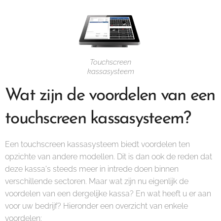
Touchscreen
kassasysteem
Wat zijn de voordelen van een
touchscreen kassasysteem?
Een touchscreen kassasysteem biedt voordelen ten
opzichte van andere modellen. Dit is dan ook de reden dat
deze kassa's steeds meer in intrede doen binnen
verschillende sectoren. Maar wat zijn nu eigenlijk de
voordelen van een dergelijke kassa? En wat heeft u er aan
voor uw bedrijf? Hieronder een overzicht van enkele
voordelen: