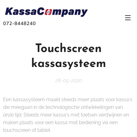
072-8448240
Touchscreen
kassasysteem
28-05-2020
Een kassasysteem maakt steeds meer plaats voor kassa's
die meegaan in de technologische ontwikkelingen van
onze tijd. Steeds meer kassa's met toetsen verdwijnen en
maken plaats voor een kassa met bediening via een
touchscreen of tablet.