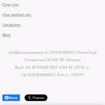
Over ons
Hoe werken wij
Vacatures
Blog
info@kassacompany.nl | 072-8448240 | Kamerlingh
Onnesstraat 18 1821 BP Alkmaar
Bank: NL49 KNAB 0257 4784 42 | BTW nr.:
NL002120692B50 | Kvk-nr.: 7197175
Share