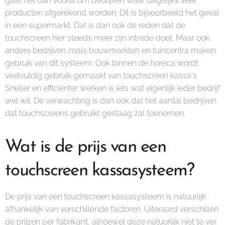
gaat het dan vooral om bedrijven waar dagelijks veel
producten afgerekend worden. Dit is bijvoorbeeld het geval
in een supermarkt. Dat is dan ook de reden dat de
touchscreen hier steeds meer zijn intrede doet. Maar ook
andere bedrijven zoals bouwmarkten en tuincentra maken
gebruik van dit systeem. Ook binnen de horeca wordt
veelvuldig gebruik gemaakt van touchscreen kassa's.
Sneller en efficiënter werken is iets wat eigenlijk ieder bedrijf
wel wil. De verwachting is dan ook dat het aantal bedrijven
dat touchscreens gebruikt gestaag zal toenemen.
Wat is de prijs van een
touchscreen kassasysteem?
De prijs van een touchscreen kassasysteem is natuurlijk
afhankelijk van verschillende factoren. Uiteraard verschillen
de prijzen per fabrikant, alhoewel deze natuurlijk niet te ver