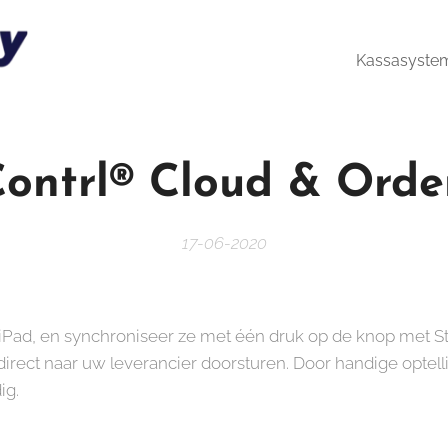
Kassasyste
ontrl® Cloud & Orde
17-06-2020
n iPad, en synchroniseer ze met één druk op de knop met 
direct naar uw leverancier doorsturen. Door handige optel
ig.