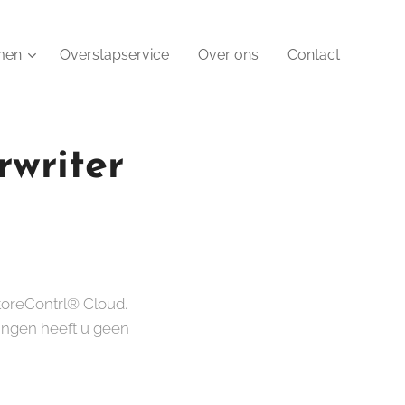
men
Overstapservice
Over ons
Contact
rwriter
StoreContrl® Cloud.
lingen heeft u geen