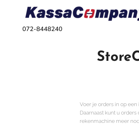
072-8448240
StoreC
Voer je orders in op ee
Daarnaast kunt u orders 
rekenmachine meer nod