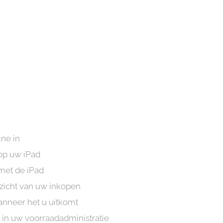
ine in
op uw iPad
 met de iPad
rzicht van uw inkopen
nneer het u uitkomt
 in uw voorraadadministratie