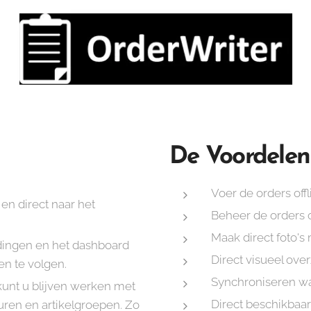
De Voordelen
Voer de orders offl
en direct naar het
Beheer de orders 
Maak direct foto's
dingen en het dashboard
Direct visueel ove
n te volgen.
Synchroniseren wa
kunt u blijven werken met
Direct beschikbaar
ren en artikelgroepen. Zo