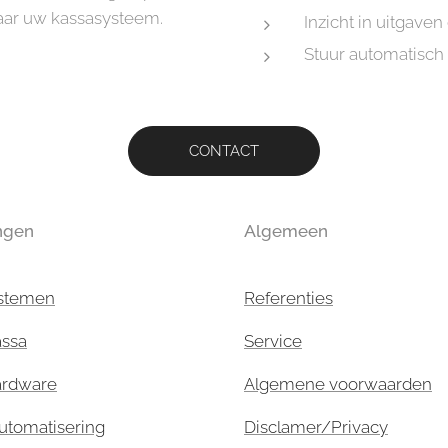
naar uw kassasysteem.
Inzicht in uitgaven
Stuur automatisch 
CONTACT
ngen
Algemeen
stemen
Referenties
assa
Service
ardware
Algemene voorwaarden
utomatisering
Disclamer/Privacy