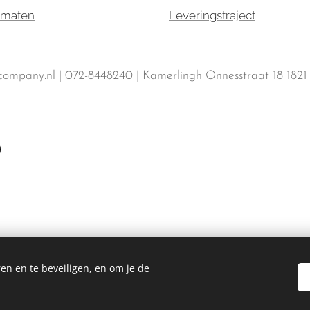
omaten
Leveringstraject
ompany.nl | 072-8448240 | Kamerlingh Onnesstraat 18 182
en en te beveiligen, en om je de
KassaCompany 2025
9 KNAB 0257 4784 42 | BTW nr.: NL002120692B50 | Kvk-nr.: 71971750