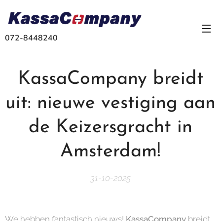
072-8448240
KassaCompany breidt
uit: nieuwe vestiging aan
de Keizersgracht in
Amsterdam!
31-10-2025
We hebben fantastisch nieuws!
KassaCompany
breidt