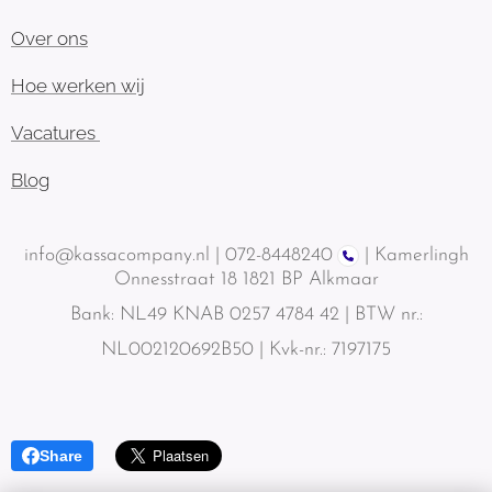
Over ons
Hoe werken wij
Vacatures
Blog
info@kassacompany.nl |
072-8448240
| Kamerlingh
Onnesstraat 18 1821 BP Alkmaar
Bank: NL49 KNAB 0257 4784 42 | BTW nr.:
NL002120692B50 | Kvk-nr.: 7197175
Share