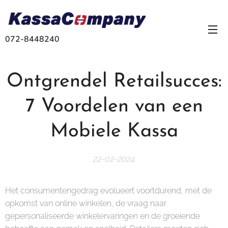
072-8448240
Ontgrendel Retailsucces:
7 Voordelen van een
Mobiele Kassa
22-02-2024
Het consumentengedrag evolueert voortdurend, met de
opkomst van online winkelen, de vraag naar
gepersonaliseerde winkelervaringen en de groeiende