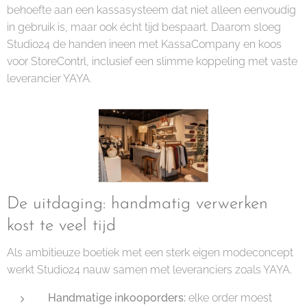
behoefte aan een kassasysteem dat niet alleen eenvoudig
in gebruik is, maar ook écht tijd bespaart. Daarom sloeg
Studio24 de handen ineen met KassaCompany en koos
voor StoreContrl, inclusief een slimme koppeling met vaste
leverancier YAYA.
De uitdaging: handmatig verwerken
kost te veel tijd
Als ambitieuze boetiek met een sterk eigen modeconcept
werkt Studio24 nauw samen met leveranciers zoals YAYA.
Handmatige inkooporders:
elke order moest