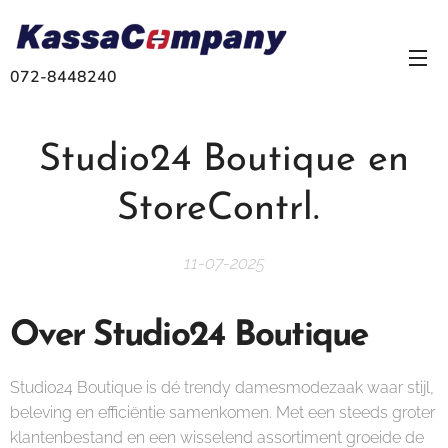
072-8448240
Studio24 Boutique en
StoreContrl.
11-07-2025
Over Studio24 Boutique
Studio24 Boutique is dé trendy damesmodezaak waar stijl,
beleving en efficiëntie samenkomen. Met een steeds groter
klantenbestand en een wisselend assortiment groeide de