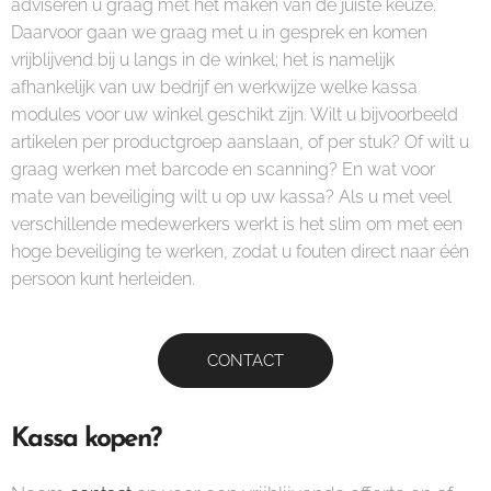
adviseren u graag met het maken van de juiste keuze.
Daarvoor gaan we graag met u in gesprek en komen
vrijblijvend bij u langs in de winkel; het is namelijk
afhankelijk van uw bedrijf en werkwijze welke kassa
modules voor uw winkel geschikt zijn. Wilt u bijvoorbeeld
artikelen per productgroep aanslaan, of per stuk? Of wilt u
graag werken met barcode en scanning? En wat voor
mate van beveiliging wilt u op uw kassa? Als u met veel
verschillende medewerkers werkt is het slim om met een
hoge beveiliging te werken, zodat u fouten direct naar één
persoon kunt herleiden.
CONTACT
Kassa kopen?