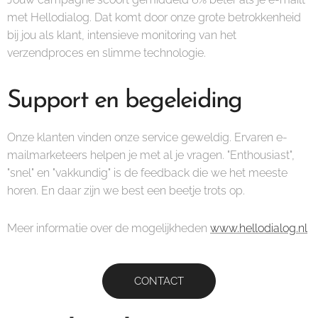
met Hellodialog. Dat komt door onze grote betrokkenheid
bij jou als klant, intensieve monitoring van het
verzendproces en slimme technologie.
Support en begeleiding
Onze klanten vinden onze service geweldig. Ervaren e-
mailmarketeers helpen je met al je vragen. "Enthousiast",
"snel" en "vakkundig" is de feedback die we het meeste
horen. En daar zijn we best een beetje trots op.
Meer informatie over de mogelijkheden
www.hellodialog.nl
CONTACT