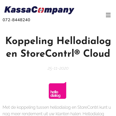
072-8448240
Koppeling Hellodialog
en StoreContrl® Cloud
25-11-2020
Met de koppeling tussen hellodialog en StoreContrl kunt u
nog meer rendement uit uw klanten halen. Hellodialog