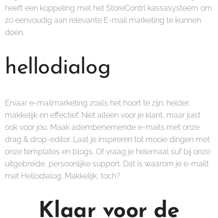
heeft een koppeling met het StoreContrl kassasysteem om
zo eenvoudig aan relevante E-mail marketing te kunnen
doen.
hellodialog
Ervaar e-mailmarketing zoals het hoort te zijn: helder,
makkelijk en effectief. Niet alleen voor je klant, maar juist
ook voor jou. Maak adembenemende e-mails met onze
drag & drop-editor. Laat je inspireren tot mooie dingen met
onze templates en blogs. Of vraag je helemaal suf bij onze
uitgebreide, persoonlijke support. Dat is waarom je e-mailt
met Hellodialog. Makkelijk, toch?
Klaar voor de