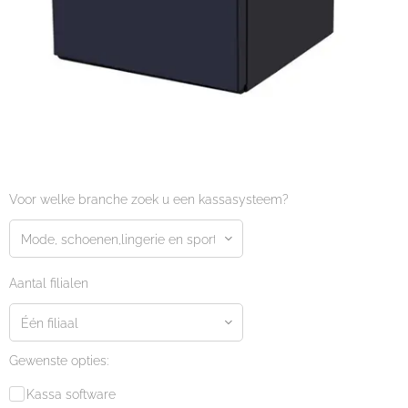
Voor welke branche zoek u een kassasysteem?
Aantal filialen
Gewenste opties:
Kassa software