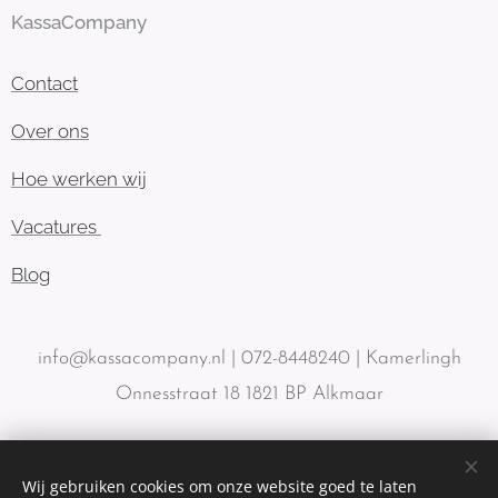
KassaCompany
Contact
Over ons
Hoe werken wij
Vacatures
Blog
info@kassacompany.nl | 072-8448240 | Kamerlingh
Onnesstraat 18 1821 BP Alkmaar
Wij gebruiken cookies om onze website goed te laten