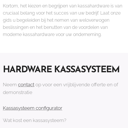
Kortom, het kiezen en begrijpen van kassahardware is van
cruciaal belang voor het succes van uw bedrijf. Laat onze
gids u begeleiden bij het nemen van weloverwogen
beslissingen en het benutten van de voordelen van
moderne kassahardware voor uw onderneming.
HARDWARE KASSASYSTEEM
Neem
contact
op voor een vrijblijvende offerte en of
demonstratie
Kassasysteem configurator
Wat kost een kassasysteem?