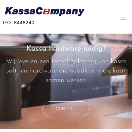
072-8448240
Kassa hardware nodig?
Wij leveren een totaal oplossing van kassa
soft- en hardware die naadloos me elkaar
samen werken
CONTACT