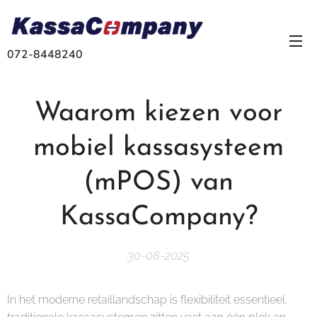
072-8448240
Waarom kiezen voor
mobiel kassasysteem
(mPOS) van
KassaCompany?
30-08-2025
In het moderne retaillandschap is flexibiliteit essentieel.