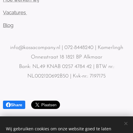
Vacatures
Blog
info@kassacompany.nl | 072-8448240 | Kamerlingh
Onnesstraat 18 1821 BP Alkmaar
Bank: NL49 KNAB 0257 4784 42 | BTW nr.:
NL002120692B50 | Kvk-nr.: 7197175
Share
Wij gebruiken cookies om onze website goed te laten