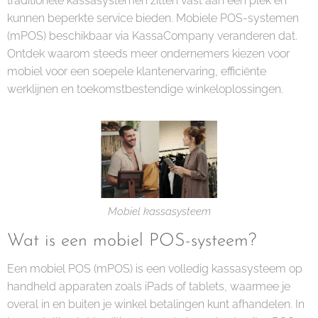
traditionele kassasystemen zitten vast aan één plek en
kunnen beperkte service bieden. Mobiele POS-systemen
(mPOS) beschikbaar via KassaCompany veranderen dat.
Ontdek waarom steeds meer ondernemers kiezen voor
mobiel voor een soepele klantenervaring, efficiënte
werklijnen en toekomstbestendige winkeloplossingen.
Mobiel kassasysteem
Wat is een mobiel POS-systeem?
Een mobiel POS (mPOS) is een volledig kassasysteem op
handheld apparaten zoals iPads of tablets, waarmee je
overal in en buiten je winkel betalingen kunt afhandelen. In