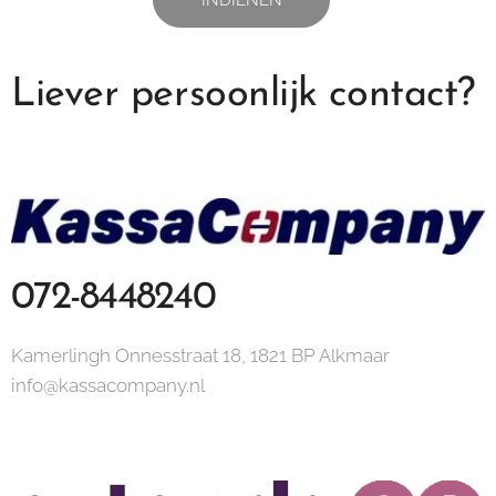
INDIENEN
Liever persoonlijk contact?
072-8448240
Kamerlingh Onnesstraat 18, 1821 BP Alkmaar
info@kassacompany.nl